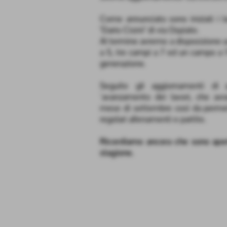
Come annunciato sono iniziati i l
"Dario Cisini" di via Ospiate.
Al termine avremo a disposizione u
a 5, tre campi a 7 ed un campo a 11
generazione.
Seguite gli aggiornamenti di 
´avanzamento dei lavori, che avr
mese di settembre così da permett
regolari allenamenti e partite.
Ricordiamo ancora che sono apert
stagione.