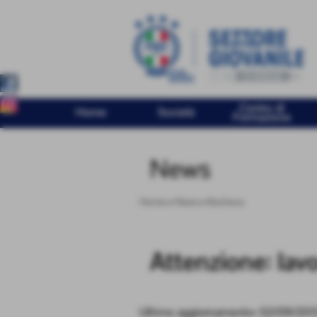
Centro di
Home
Società
Formazione
News
Home
>
News
>
Bacheca
Attenzione: lavo
Ultimo aggiornamento: 02/09/201