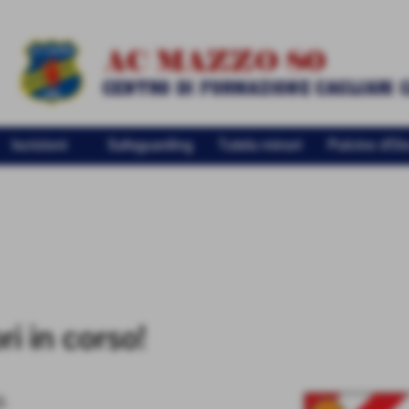
Iscrizioni
Safeguarding
Tutela minori
Pulcino d'Or
ri in corso!
5