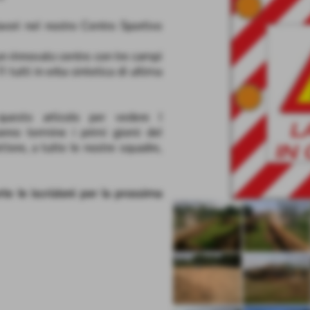
avori nel nostro Centro Sportivo
n rinnovato centro con tre campi
 tutti in erba sintetica di ultima
questo articolo per vedere l
anno termine i primi giorni del
ere, a tutte le nostre squadre,
e le iscrizioni per la prossima