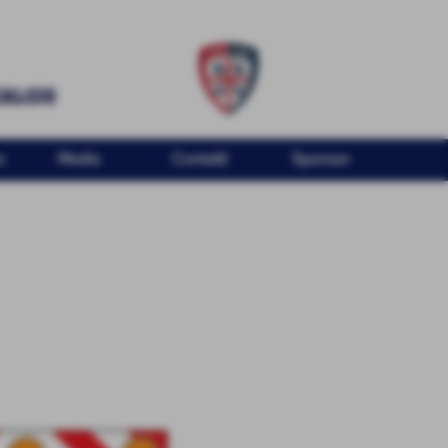
o
Media
Contatti
Sponsor