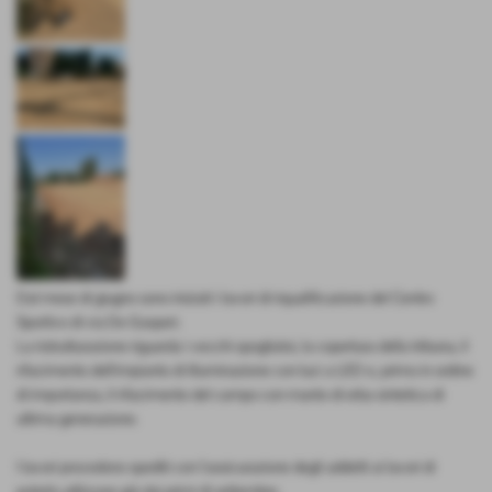
Dal mese di giugno sono iniziati i lavori di riqualificazione del Centro
Sportivo di via De Gasperi.
La ristrutturazione riguarda i vecchi spogliatoi, la copertura della tribuna, il
rifacimento dell'impianto di illuminazione con luci a LED e, primo in ordine
di importanza, il rifacimento del campo con manto di erba sintetica di
ultima generazione.
I lavori procedono spediti con l'assicurazione degli addetti ai lavori di
poterlo utilizzare già dai primi di settembre.