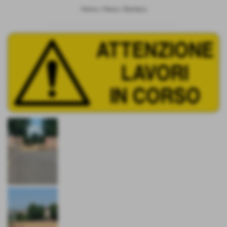
Home
>
News
>
Bacheca