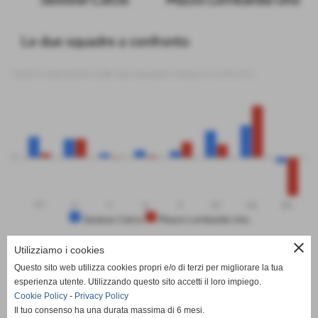
Le due squadre a confronto
Tutte le statistiche sulle due squadre messe a confronto
0
PT
G
V
N
P
GF
GS
DR
Sestese Calcio
Mazzo Lombardia Uno
close
Utilizziamo i cookies
Questo sito web utilizza cookies propri e/o di terzi per migliorare la tua
SCHEDA
-
CALENDARIO E RISULTATI
-
CLASSIFICA
esperienza utente. Utilizzando questo sito accetti il loro impiego.
Cookie Policy
-
Privacy Policy
Il tuo consenso ha una durata massima di 6 mesi.