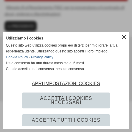
Allegato B al Regolamento FIGC per la prevenzione e il contrasto di
abusi, violenze e discriminazioni
<< PRECEDENTE
close
Utilizziamo i cookies
A.C. Mazzo 80 ssdrl
Questo sito web utilizza cookies propri e/o di terzi per migliorare la tua
Via Ospiate - Rho (Milano)
esperienza utente. Utilizzando questo sito accetti il loro impiego.
P.I. 08534120152
Cookie Policy
-
Privacy Policy
Tel. 02 37905770
Il tuo consenso ha una durata massima di 6 mesi.
info@acmazzo1980.it
Cookie accettati nel consenso: nessun consenso
Matricola 205826
APRI IMPOSTAZIONI COOKIES
Privacy Policy
ACCETTA I COOKIES
NECESSARI
ACCETTA TUTTI I COOKIES