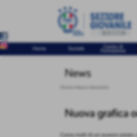
Centro di
Home
Società
Formazione
News
Home
>
News
>
Generiche
Nuova grafica o
Come molti di voi avranno notato, n