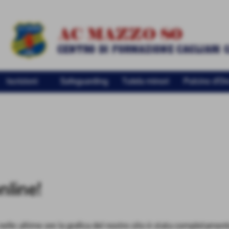
Iscrizioni
Safeguarding
Tutela minori
Pulcino d'Or
nline!
elle ultime ore la grafica del nostro sito è stata completamente