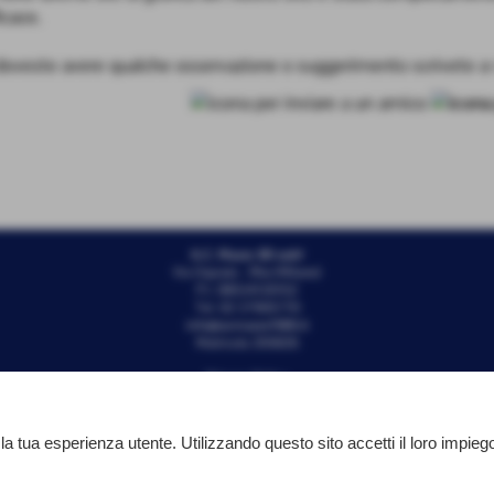
icace.
 doveste avere qualche osservazione o suggerimento scrivete a
A.C. Mazzo 80 ssdrl
Via Ospiate - Rho (Milano)
P.I. 08534120152
Tel. 02 37905770
info@acmazzo1980.it
Matricola 205826
Privacy Policy
 la tua esperienza utente. Utilizzando questo sito accetti il loro impieg