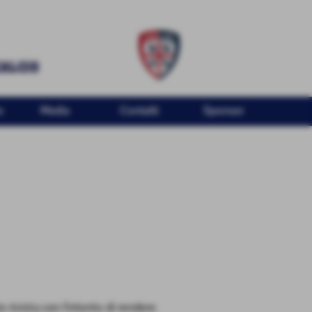
o
Media
Contatti
Sponsor
 rivista con l'intento di rendere