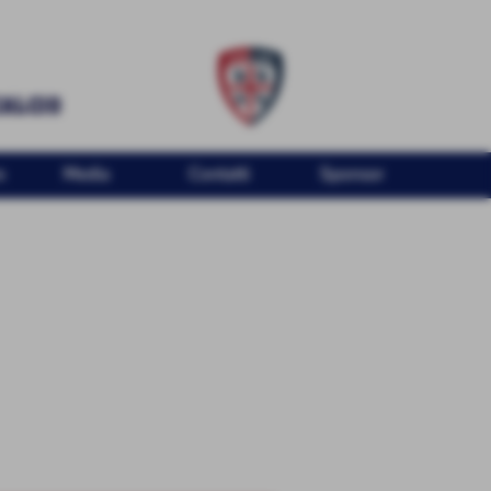
o
Media
Contatti
Sponsor