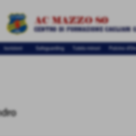
Iscrizioni
Safeguarding
Tutela minori
Pulcino d'Or
ndro