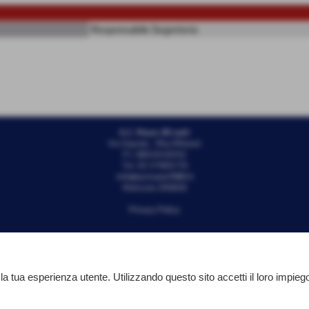
Responsabile Segreteria
A.C. Mazzo 80 ssdrl
Via Ospiate - Rho (Milano)
P.I. 08534120152
Tel. 02 37905770
info@acmazzo1980.it
Matricola 205826
Privacy Policy
 la tua esperienza utente. Utilizzando questo sito accetti il loro impieg