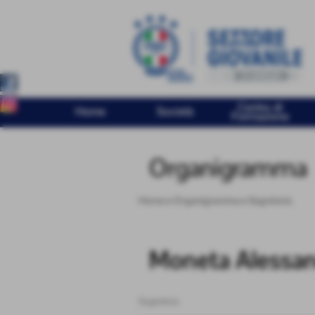
Centro di
Home
Società
Formazione
Organigramma
Home
>
Organigramma
>
Segreteria
Moneta Alessa
Segreteria