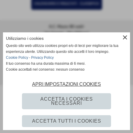
CALENDARIO E RISULTATI
-
CLASSIFICA
A.C. Mazzo 80 ssdrl
Via Ospiate - Rho (Milano)
close
Utilizziamo i cookies
P.I. 08534120152
Tel. 02 37905770
Questo sito web utilizza cookies propri e/o di terzi per migliorare la tua
esperienza utente. Utilizzando questo sito accetti il loro impiego.
info@acmazzo1980.it
Cookie Policy
-
Privacy Policy
Matricola 205826
Il tuo consenso ha una durata massima di 6 mesi.
Cookie accettati nel consenso: nessun consenso
Privacy Policy
APRI IMPOSTAZIONI COOKIES
ACCETTA I COOKIES
NECESSARI
ACCETTA TUTTI I COOKIES