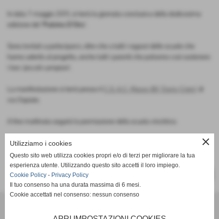
In data 7 maggio 2011, si terrà la giornata conclusiva della dodicesima
edizione del
´Pulcino D´Oro´
.
Sono invitati a parteciparvi, oltre che a tutti i ragazzi delle scuole che
hanno aderito al progetto, anche tutti i parenti che potranno così sostenere
i loro ´piccoli campioni´.
La manifestazione si terrà presso il
C.S. A.C. Mazzo 80 ´Dario Cisini´
di
via Ospiate.
A fine mattinata seguirà la premiazione della scuola vincitrice.
close
Utilizziamo i cookies
Questo sito web utilizza cookies propri e/o di terzi per migliorare la tua
esperienza utente. Utilizzando questo sito accetti il loro impiego.
SUCCESSIVO >>
Cookie Policy
-
Privacy Policy
Il tuo consenso ha una durata massima di 6 mesi.
Cookie accettati nel consenso: nessun consenso
A.C. Mazzo 80 ssdrl
Via Ospiate - Rho (Milano)
APRI IMPOSTAZIONI COOKIES