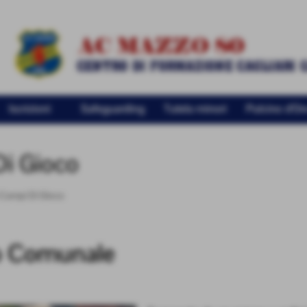
Iscrizioni
Safeguarding
Tutela minori
Pulcino d'Or
Di Gioco
i Campi Di Gioco
o Comunale