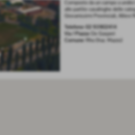
Composto da un campo a undici i
alle partite casalinghe delle cat
Giovanissimi Provinciali, Allievi R
Telefono:
02 93902414
Via / Piazza:
De Gasperi
Comune:
Rho (fraz. Mazzo)