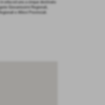
n erba ed uno a cinque destinato
egorie Giovanissimi Regionali,
egionali e Allievi Provinciali.