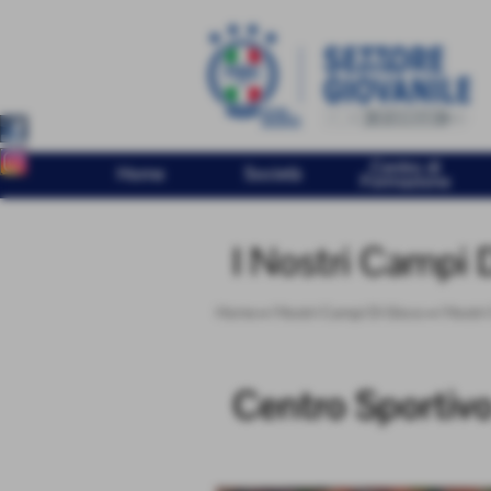
Centro di
Home
Società
Formazione
I Nostri Campi 
Home
>
I Nostri Campi Di Gioco
>
I Nostr
Centro Sportiv