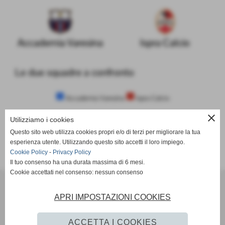
Accademia Varesina
Ispra Calcio
Le due squadre a confronto
Accademia Varesina
Ispra Calcio
close
Utilizziamo i cookies
Questo sito web utilizza cookies propri e/o di terzi per migliorare la tua
SCHEDA
-
CALENDARIO E RISULTATI
-
CLASSIFICA
esperienza utente. Utilizzando questo sito accetti il loro impiego.
Cookie Policy
-
Privacy Policy
Il tuo consenso ha una durata massima di 6 mesi.
Cookie accettati nel consenso: nessun consenso
A.C. Mazzo 80 ssdrl
Via Ospiate - Rho (Milano)
APRI IMPOSTAZIONI COOKIES
P.I. 08534120152
Tel. 02 37905770
ACCETTA I COOKIES
info@acmazzo1980.it