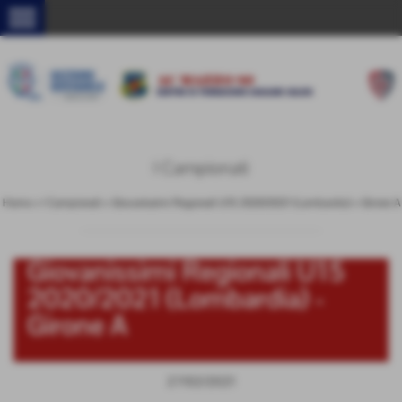
menu
I Campionati
Home
>
I Campionati
>
Giovanissimi Regionali U15 2020/2021 (Lombardia)
>
Girone A
Giovanissimi Regionali U15
2020/2021 (Lombardia) -
Girone A
27/02/2021