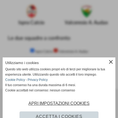
Ispra Calcio
Valceresio A. Audax
Le due squadre a confronto
Ispra Calcio
Valceresio A. Audax
close
Utilizziamo i cookies
Questo sito web utilizza cookies propri e/o di terzi per migliorare la tua
SCHEDA
-
CALENDARIO E RISULTATI
-
CLASSIFICA
esperienza utente. Utilizzando questo sito accetti il loro impiego.
Cookie Policy
-
Privacy Policy
Il tuo consenso ha una durata massima di 6 mesi.
Cookie accettati nel consenso: nessun consenso
A.C. Mazzo 80 ssdrl
Via Ospiate - Rho (Milano)
APRI IMPOSTAZIONI COOKIES
P.I. 08534120152
Tel. 02 37905770
ACCETTA I COOKIES
info@acmazzo1980.it