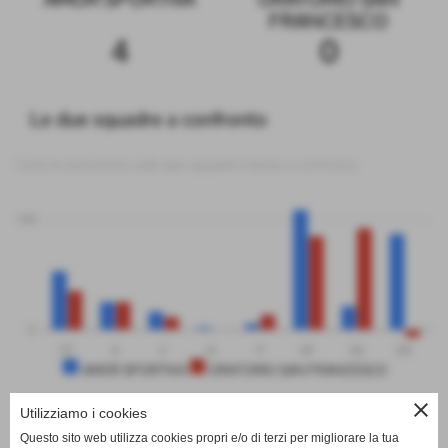
FRANCESCO
4
0
Le due squadre a confronto
Tutte le statistiche sulle due squadre messe a confronto
100
0
PT
G
V
N
P
GF
GS
DR
AMOR SPORTIVA
ORATORIO SAN FRANCESCO
close
Utilizziamo i cookies
Questo sito web utilizza cookies propri e/o di terzi per migliorare la tua