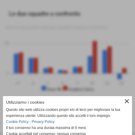
Le due squadre a confronto
Tutte le statistiche sulle due squadre messe a confronto
50
0
PT
G
V
N
P
GF
GS
DR
Base 96
Insubria Calcio
close
Utilizziamo i cookies
Questo sito web utilizza cookies propri e/o di terzi per migliorare la tua
SCHEDA
-
CALENDARIO E RISULTATI
-
CLASSIFICA
esperienza utente. Utilizzando questo sito accetti il loro impiego.
Cookie Policy
-
Privacy Policy
Il tuo consenso ha una durata massima di 6 mesi.
Cookie accettati nel consenso: nessun consenso